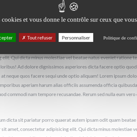
Email:
support@rstheme.com
es cookies et vous donne le contrôle sur ceux que vous
cepter
Tout refuser
Personnaliser
Politique de confi
g elit. Qui dicta minus molestiae vel beatae natus eveniet ratione
doloribus! Ad dolore dignissimos asperiores dicta facere optio 
at neque quos facere sequi unde optio aliquam! Lorem ipsum dolor s
emporibus aperiam harum alias officiis assumenda officia quibusda
 quod commodi nam tempore recusandae. Rerum sed nulla eum vero 
um dicta sit pariatur porro quaerat autem ipsam odit quam beatae
 sit amet, consectetur adipisicing elit. Qui dicta minus molestiae