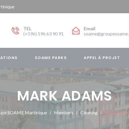
tinique
TEL
Email
(+596) 596 63 90 91
soame@groupesoame
SATIONS
SOAME PARKS
APPEL À PROJET
MARK ADAMS
upe SOAME Martinique
Members
Cleaning
Mark Adam