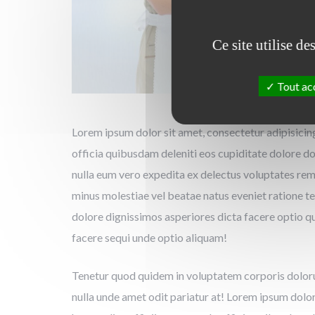
Ce site utilise d
Tout ac
Lorem ipsum dolor sit amet, consectetur adipisicin
officia quibusdam deleniti eos cupiditate dolore 
nulla eum vero expedita ex delectus voluptates rem 
minus molestiae vel beatae natus eveniet ratione t
dolore dignissimos asperiores dicta facere optio
facere sequi unde optio aliquam!
Tenetur quod quidem in voluptatem corporis dolor
nulla unde amet odit pariatur at! Lorem ipsum dolor