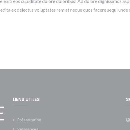
deleniti eos cupiditate dolore doloribus! Ad dolore dignissimos a
dita ex delectus voluptates rem at neque quos facere sequi unde 
LIENS UTILES
S
Présentation
Références