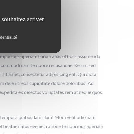
 souhaitez activer
dentialité
 temporibus aperiam harum alias officiis assumenda
quod commodi nam tempore recusandae. Rerum sed
it amet, consectetur adipisicing elit. Qui dicta
m deleniti eos cupiditate dolore doloribus! Ad
expedita ex delectus voluptates rem at neque quos
 tempora quibusdam illum! Modi velit odio nam
 vel beatae natus eveniet ratione temporibus aperiam