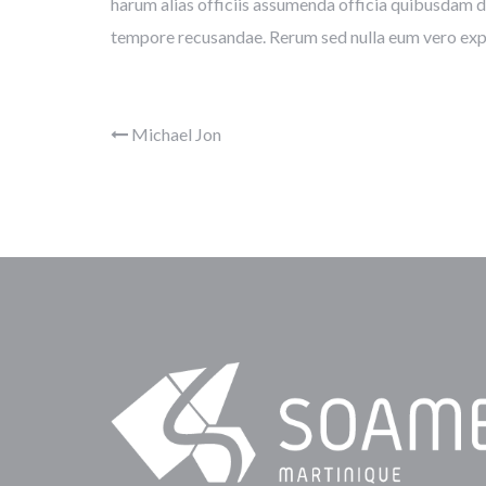
harum alias officiis assumenda officia quibusdam 
tempore recusandae. Rerum sed nulla eum vero expe
Michael Jon