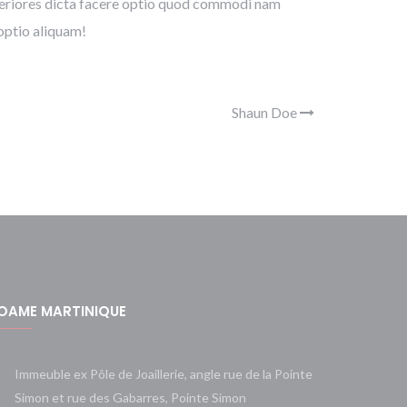
speriores dicta facere optio quod commodi nam
optio aliquam!
Shaun Doe
OAME MARTINIQUE
Immeuble ex Pôle de Joaillerie, angle rue de la Pointe
Simon et rue des Gabarres, Pointe Simon